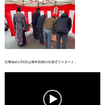
仕事始め1月6日は毎年恒例の出発式でスタート。
動
画
プ
レ
ー
ヤ
ー